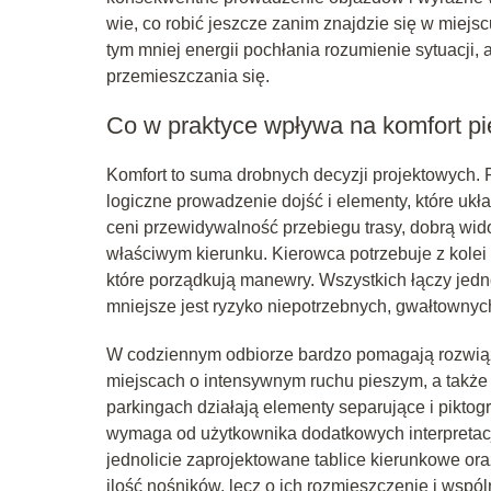
wie, co robić jeszcze zanim znajdzie się w miejsc
tym mniej energii pochłania rozumienie sytuacji,
przemieszczania się.
Co w praktyce wpływa na komfort pi
Komfort to suma drobnych decyzji projektowych.
logiczne prowadzenie dojść i elementy, które ukła
ceni przewidywalność przebiegu trasy, dobrą wido
właściwym kierunku. Kierowca potrzebuje z kolei
które porządkują manewry. Wszystkich łączy jedn
mniejsze jest ryzyko niepotrzebnych, gwałtownych
W codziennym odbiorze bardzo pomagają rozwiąza
miejscach o intensywnym ruchu pieszym, a także 
parkingach działają elementy separujące i piktog
wymaga od użytkownika dodatkowych interpretacji
jednolicie zaprojektowane tablice kierunkowe ora
ilość nośników, lecz o ich rozmieszczenie i wspól