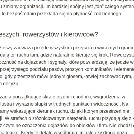
u zmiany organizacji. Im bardziej spójny jest „ton” całego syste
 a to bezpośrednio przekłada się na płynność codziennego
eszych, rowerzystów i kierowców?
 Pieszy zauważa przede wszystkim przejścia o wyraźnych grani
dają tor ruchu tam, gdzie naturalnie kieruje się krok. Rowerzyst
czność na dojazdach i sygnały, które potwierdzają, że jedzie 
 przejrzystego podziału pasów, prostych komunikatów i element
o: gdy przestrzeń mówi jednym głosem, łatwiej zachować rytm, 
 decyzji.
nia porządkujące skraje jezdni i chodniki, wygrodzenia w
lustra i wyraźne słupki w trudnych punktach widoczności. Na
ramy wskazujące kierunek ruchu, dzięki którym przestrzeń nie
. W strefach o zróżnicowanym natężeniu ruchu przydają się z k
z czytelne oznaczenia dojazdów do obiektów i firm. Nie chodzi 
ną logikę. Kiedy te detale współgrają, miasto czy droga poza