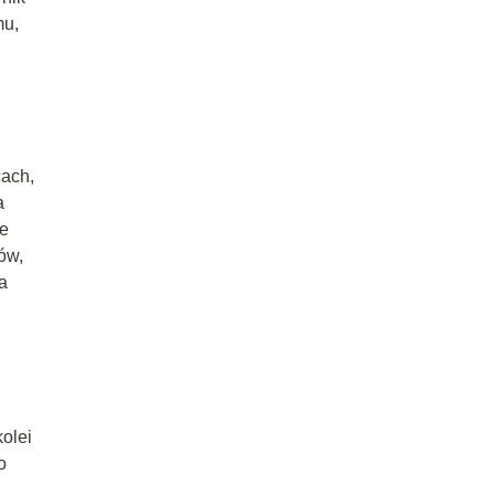
mu,
cach,
a
we
ów,
a
olei
o