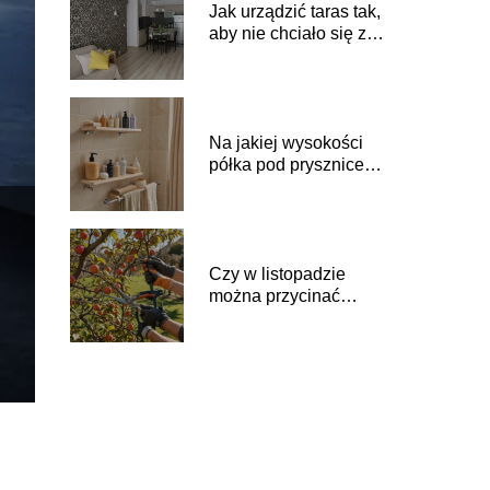
Jak urządzić taras tak,
aby nie chciało się z
niego wychodzić?
Na jakiej wysokości
półka pod prysznicem:
optymalne
umiejscowienie
Czy w listopadzie
można przycinać
drzewa owocowe:
zasady i wskazówki