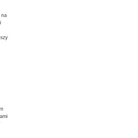
ę na
i
eszy
.
om
jami
w