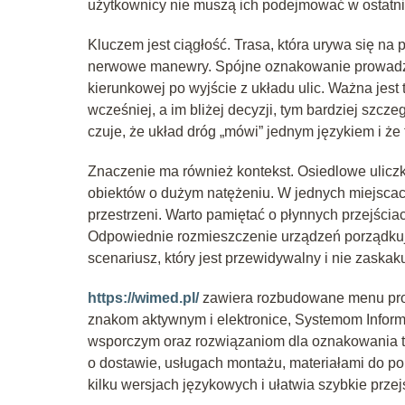
użytkownicy nie muszą ich podejmować w ostatnie
Kluczem jest ciągłość. Trasa, która urywa się na
nerwowe manewry. Spójne oznakowanie prowadzi u
kierunkowej po wyjście z układu ulic. Ważna jest 
wcześniej, a im bliżej decyzji, tym bardziej szc
czuje, że układ dróg „mówi” jednym językiem i że 
Znaczenie ma również kontekst. Osiedlowe ulicz
obiektów o dużym natężeniu. W jednych miejscach
przestrzeni. Warto pamiętać o płynnych przejścia
Odpowiednie rozmieszczenie urządzeń porządkując
scenariusz, który jest przewidywalny i nie zask
https://wimed.pl/
zawiera rozbudowane menu pro
znakom aktywnym i elektronice, Systemom Inform
wsporczym oraz rozwiązaniom dla oznakowania ty
o dostawie, usługach montażu, materiałami do po
kilku wersjach językowych i ułatwia szybkie prz