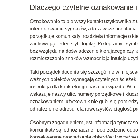
Dlaczego czytelne oznakowanie i
Oznakowanie to pierwszy kontakt użytkownika z u
interpretowanie sygnałów, a to zawsze pochłania
porządkuje komunikaty: rozdziela informacje o k
zachowując jeden styl i logikę. Piktogramy i symb
bez względu na doświadczenie kierującego czy t
rozmieszczenie znaków wzmacniają intuicję użyt
Taki porządek docenia się szczególnie w miejsca
ważnych obiektów wymagają czytelnych ścieżek u
instrukcja dla konkretnego pasa lub wjazdu. W mie
wskazuje nazwy ulic, numery porządkowe i klucz
oznakowaniem, użytkownik nie gubi się pomiędzy
odnalezienie adresu, dla rowerzystów ciągłość p
Osobnym zagadnieniem jest informacja tymczaso
komunikaty są jednoznaczne i poprzedzone odpo
konsekwentne prowadzenie objazdów i wyraźne w