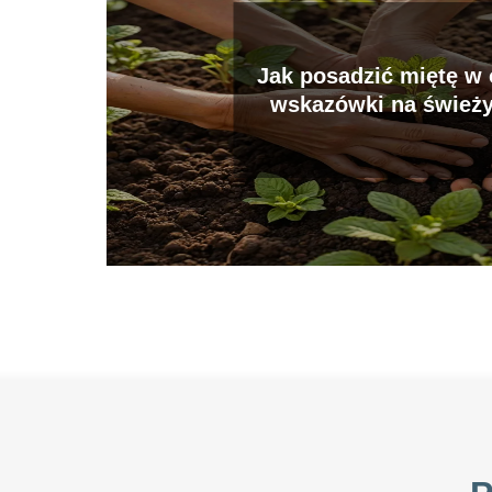
Jak posadzić miętę w 
wskazówki na śwież