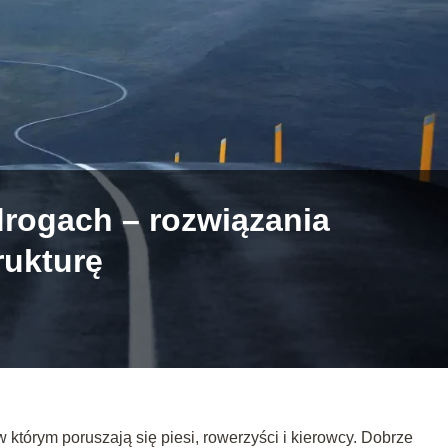
rogach – rozwiązania
rukturę
 którym poruszają się piesi, rowerzyści i kierowcy. Dobrze