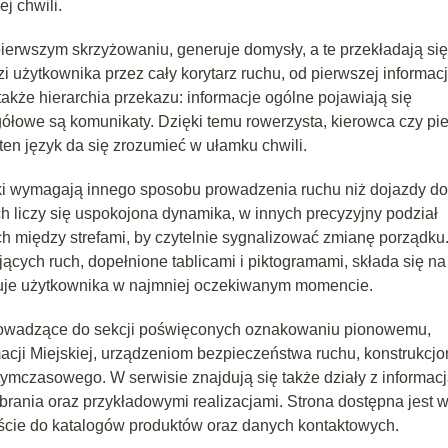
j chwili.
 pierwszym skrzyżowaniu, generuje domysły, a te przekładają si
żytkownika przez cały korytarz ruchu, od pierwszej informacj
także hierarchia przekazu: informacje ogólne pojawiają się
zegółowe są komunikaty. Dzięki temu rowerzysta, kierowca czy pi
ten język da się zrozumieć w ułamku chwili.
ki wymagają innego sposobu prowadzenia ruchu niż dojazdy do
 liczy się uspokojona dynamika, w innych precyzyjny podział
ch między strefami, by czytelnie sygnalizować zmianę porządku
ych ruch, dopełnione tablicami i piktogramami, składa się na
akuje użytkownika w najmniej oczekiwanym momencie.
wadzące do sekcji poświęconych oznakowaniu pionowemu,
acji Miejskiej, urządzeniom bezpieczeństwa ruchu, konstrukcj
mczasowego. W serwisie znajdują się także działy z informac
brania oraz przykładowymi realizacjami. Strona dostępna jest 
ejście do katalogów produktów oraz danych kontaktowych.