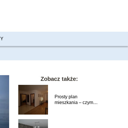
PY
Zobacz także:
Prosty plan
mieszkania – czym
powinien się
charakteryzować?