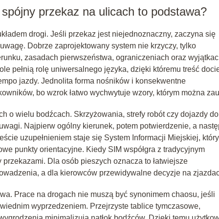
 spójny przekaz na ulicach to podstawa?
kładem drogi. Jeśli przekaz jest niejednoznaczny, zaczyna się
 uwagę. Dobrze zaprojektowany system nie krzyczy, tylko
ierunku, zasadach pierwszeństwa, ograniczeniach oraz wyjątkac
ole pełnią rolę uniwersalnego języka, dzięki któremu treść doci
empo jazdy. Jednolita forma nośników i konsekwentne
kowników, bo wzrok łatwo wychwytuje wzory, którym można zau
ch o wielu bodźcach. Skrzyżowania, strefy robót czy dojazdy do
wagi. Najpierw ogólny kierunek, potem potwierdzenie, a nastę
ście uzupełnieniem staje się System Informacji Miejskiej, który
owe punkty orientacyjne. Kiedy SIM współgra z tradycyjnym
 przekazami. Dla osób pieszych oznacza to łatwiejsze
rowadzenia, a dla kierowców przewidywalne decyzje na zjazda
wa. Prace na drogach nie muszą być synonimem chaosu, jeśli
wiednim wyprzedzeniem. Przejrzyste tablice tymczasowe,
ygrodzenia minimalizują natłok bodźców. Dzięki temu użytkow