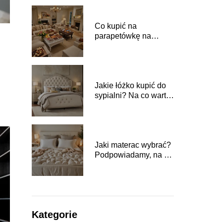
Co kupić na
parapetówkę na
prezent: pomysły na
trafione upominki
Jakie łóżko kupić do
sypialni? Na co warto
zwrócić uwagę?
Jaki materac wybrać?
Podpowiadamy, na co
warto zwrócić uwagę
przy zakupie
Kategorie