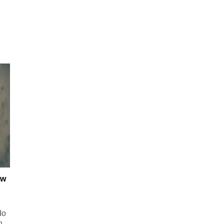
 w
do
h