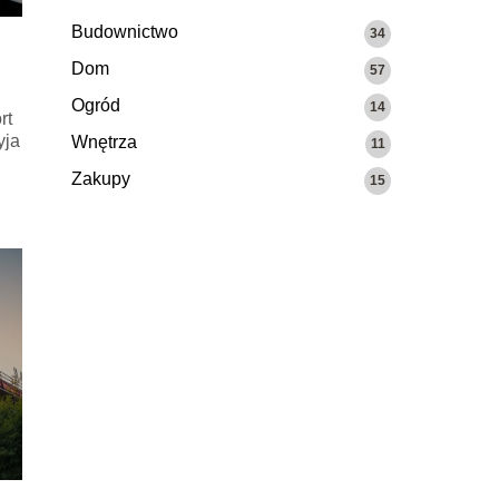
Budownictwo
34
Dom
57
Ogród
14
rt
yja
Wnętrza
11
Zakupy
15