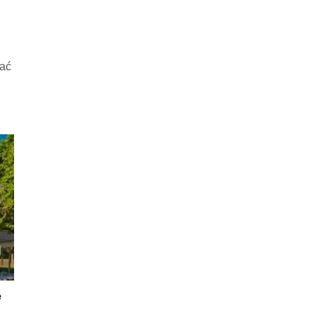
iać
e