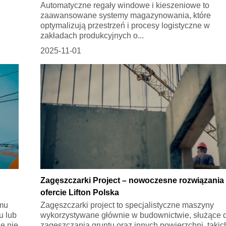
Automatyczne regały windowe i kieszeniowe to
zaawansowane systemy magazynowania, które
optymalizują przestrzeń i procesy logistyczne w
zakładach produkcyjnych o...
2025-11-01
Zagęszczarki Project – nowoczesne rozwiązania
ofercie Lifton Polska
omu
Zagęszczarki project to specjalistyczne maszyny
u lub
wykorzystywane głównie w budownictwie, służące 
e nie
zagęszczania gruntu oraz innych powierzchni, takic