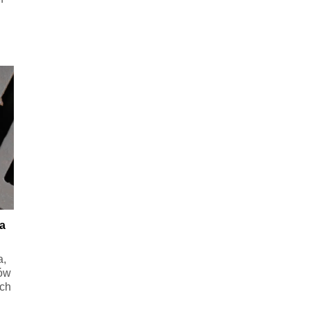
a
a,
zów
Ich