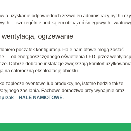
liwia uzyskanie odpowiednich zezwoleń administracyjnych i czy
wych — szczególnie pod kątem obciążeń śniegowych i wiatrow
 wentylacja, ogrzewanie
 dopiero początek konfiguracji. Hale namiotowe mogą zostać
 — od energooszczędnego oświetlenia LED, przez wentylacj
e. Dobrze dobrane instalacje zwiększają komfort użytkowania
ą na całoroczną eksploatację obiektu.
o zaplecze eventowe lub produkcyjne, istotne będzie także
ryjnego zasilania. Fachowe doradztwo przy wynajmie oraz
sprzak – HALE NAMIOTOWE
.