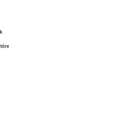
ak
tóre