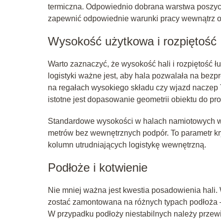
termiczna. Odpowiednio dobrana warstwa poszycia
zapewnić odpowiednie warunki pracy wewnątrz ob
Wysokość użytkowa i rozpiętość
Warto zaznaczyć, że wysokość hali i rozpiętość 
logistyki ważne jest, aby hala pozwalała na be
na regałach wysokiego składu czy wjazd naczep T
istotne jest dopasowanie geometrii obiektu do prof
Standardowe wysokości w halach namiotowych wa
metrów bez wewnętrznych podpór. To parametr kryty
kolumn utrudniających logistykę wewnętrzną.
Podłoże i kotwienie
Nie mniej ważna jest kwestia posadowienia hali.
zostać zamontowana na różnych typach podłoża — 
W przypadku podłoży niestabilnych należy przew