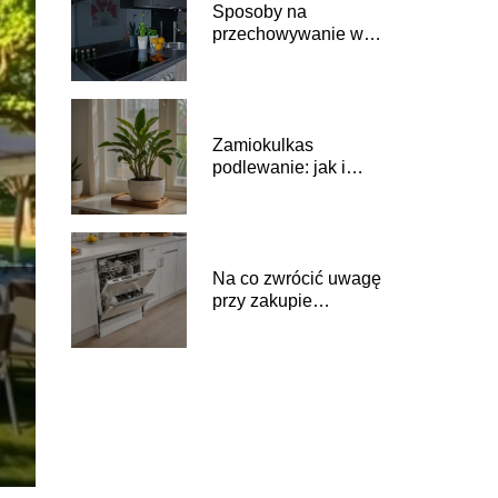
Sposoby na
przechowywanie w
domu rzeczy
Zamiokulkas
podlewanie: jak i
kiedy podlewać
Na co zwrócić uwagę
przy zakupie
zmywarki: praktyczny
przewodnik