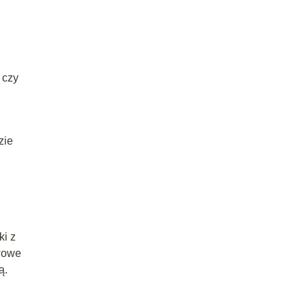
 czy
zie
ki z
twowe
ą.