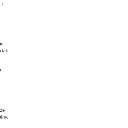
 i
ie
 tak
0
z
oże
lny.