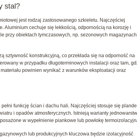
 stal?
otowej jest rodzaj zastosowanego szkieletu. Najczęściej
. Aluminium cechuje się lekkością, odpornością na korozję i
le przy obiektach tymczasowych, np. sezonowych magazynach
zą sztywność konstrukcyjną, co przekłada się na odporność na
erowany w przypadku długoterminowych instalacji oraz tam, gd
materiału powinien wynikać z warunków eksploatacji oraz
pełni funkcję ścian i dachu hali. Najczęściej stosuje się plande
wiatru i opadów atmosferycznych. Istnieją warianty jednowars
yposażone w wypełnienie piankowe lub powłokę termoizolacyjn
azynowych lub produkcyjnych kluczowa będzie izolacyjność