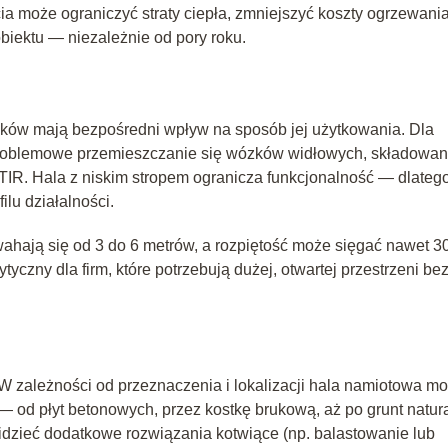
 może ograniczyć straty ciepła, zmniejszyć koszty ogrzewania
iektu — niezależnie od pory roku.
łuków mają bezpośredni wpływ na sposób jej użytkowania. Dla
zproblemowe przemieszczanie się wózków widłowych, składowan
IR. Hala z niskim stropem ogranicza funkcjonalność — dlatego
ilu działalności.
hają się od 3 do 6 metrów, a rozpiętość może sięgać nawet 3
czny dla firm, które potrzebują dużej, otwartej przestrzeni be
 W zależności od przeznaczenia i lokalizacji hala namiotowa m
od płyt betonowych, przez kostkę brukową, aż po grunt natura
idzieć dodatkowe rozwiązania kotwiące (np. balastowanie lub