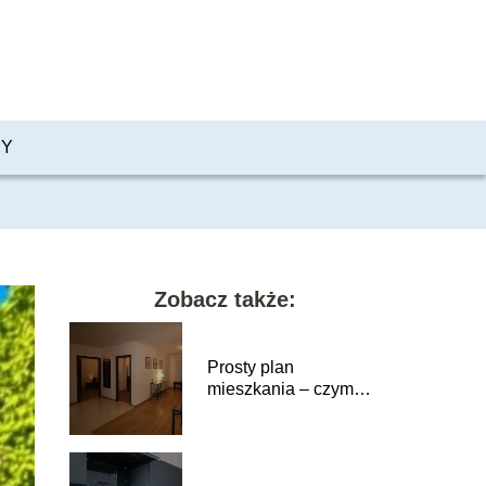
PY
Zobacz także:
Prosty plan
mieszkania – czym
powinien się
charakteryzować?