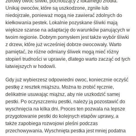
zdrowy owoc śliwki, pochodzący z lokalnego źródła.
Unikaj owoców, które są uszkodzone, zgniłe lub
niedojrzałe, ponieważ mogą nie zawierać zdolnych do
kiełkowania pestek. Lokalnie pozyskane śliwki mają
większe szanse na adaptację do warunków panujących w
twoim regionie. Dobrym pomysłem jest także wybór śliwki
z drzew, które już wcześniej dobrze owocowały. Warto
pamiętać, że różne odmiany śliwek mogą mieć różny
stopień trudności w uprawie, dlatego warto zacząć od tych
łatwiejszych w hodowli.
Gdy już wybierzesz odpowiedni owoc, koniecznie oczyść
pestkę z resztek miąższu. Można to zrobić ręcznie,
delikatnie usuwając miąższ, aby nie uszkodzić samej
pestki. Po oczyszczeniu pestki, należy ją pozostawić do
wyschnięcia na kilka dni. Proces ten pozwala na lepsze
przygotowanie pestki do kolejnych etapów uprawy, a
także zapobiega rozwojowi pleśni podczas
przechowywania. Wyschnięta pestka jest mniej podatna