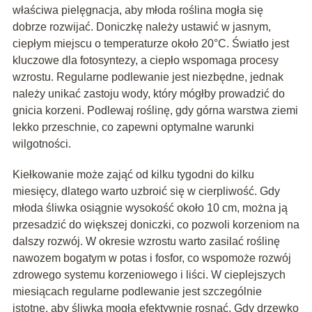
właściwa pielęgnacja, aby młoda roślina mogła się
dobrze rozwijać. Doniczkę należy ustawić w jasnym,
ciepłym miejscu o temperaturze około 20°C. Światło jest
kluczowe dla fotosyntezy, a ciepło wspomaga procesy
wzrostu. Regularne podlewanie jest niezbędne, jednak
należy unikać zastoju wody, który mógłby prowadzić do
gnicia korzeni. Podlewaj roślinę, gdy górna warstwa ziemi
lekko przeschnie, co zapewni optymalne warunki
wilgotności.
Kiełkowanie może zająć od kilku tygodni do kilku
miesięcy, dlatego warto uzbroić się w cierpliwość. Gdy
młoda śliwka osiągnie wysokość około 10 cm, można ją
przesadzić do większej doniczki, co pozwoli korzeniom na
dalszy rozwój. W okresie wzrostu warto zasilać roślinę
nawozem bogatym w potas i fosfor, co wspomoże rozwój
zdrowego systemu korzeniowego i liści. W cieplejszych
miesiącach regularne podlewanie jest szczególnie
istotne, aby śliwka mogła efektywnie rosnąć. Gdy drzewko