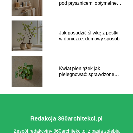
pod prysznicem: optymalne
umiejscowienie
Jak posadzić śliwkę z pestki
w doniczce: domowy sposób
Kwiat pieniążek jak
pielęgnować: sprawdzone
metody
Redakcja 360architekci.pl
Zespół redakcyjny 360architekci.pl z pasją zgłębia