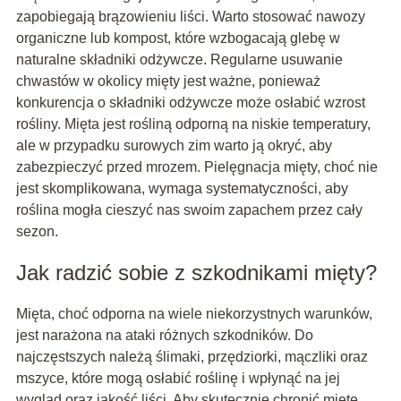
zapobiegają brązowieniu liści. Warto stosować nawozy
organiczne lub kompost, które wzbogacają glebę w
naturalne składniki odżywcze. Regularne usuwanie
chwastów w okolicy mięty jest ważne, ponieważ
konkurencja o składniki odżywcze może osłabić wzrost
rośliny. Mięta jest rośliną odporną na niskie temperatury,
ale w przypadku surowych zim warto ją okryć, aby
zabezpieczyć przed mrozem. Pielęgnacja mięty, choć nie
jest skomplikowana, wymaga systematyczności, aby
roślina mogła cieszyć nas swoim zapachem przez cały
sezon.
Jak radzić sobie z szkodnikami mięty?
Mięta, choć odporna na wiele niekorzystnych warunków,
jest narażona na ataki różnych szkodników. Do
najczęstszych należą ślimaki, przędziorki, mączliki oraz
mszyce, które mogą osłabić roślinę i wpłynąć na jej
wygląd oraz jakość liści. Aby skutecznie chronić miętę