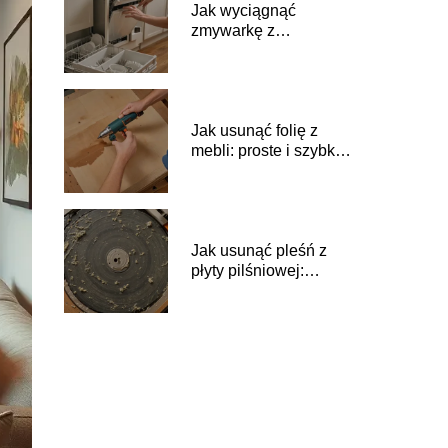
Jak wyciągnąć
zmywarkę z
zabudowy: instrukcja
krok po kroku
Jak usunąć folię z
mebli: proste i szybkie
metody
Jak usunąć pleśń z
płyty pilśniowej:
skuteczne sposoby