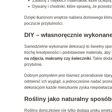
Zasłony z miękkich materiałów, które ocieplą
Dywany i chodniki, które sprawią, że przestrz
Dzięki tkaninom wnętrze nabiera domowego klimat
poczucie przytulności.
DIY – własnoręcznie wykonane
Samodzielne wykonanie dekoracji to świetny spo
trochę kreatywności i podstawowe materiały, ab
na zdjęcia, makramy czy świeczniki
. Takie dod
przytulnie.
Dobrym pomysłem jest również przerabianie stary
odmienić ich wygląd, a jednocześnie nadać przes
dekoracjom każde mieszkanie zyska niepowtarzal
Rośliny jako naturalny sposób
Rośliny doniczkowe nie tylko dodają uroku wnętrz