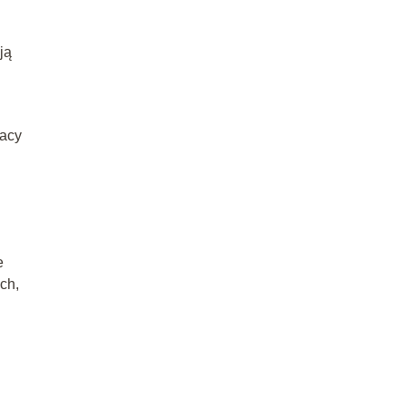
ją
racy
e
ch,