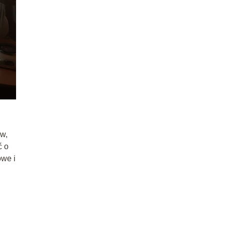
ów,
ć o
owe i