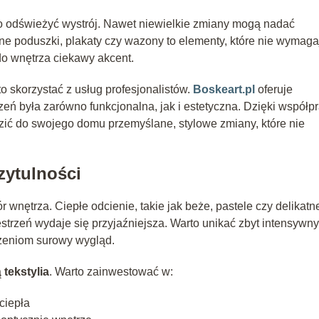
go odświeżyć wystrój. Nawet niewielkie zmiany mogą nadać
e poduszki, plakaty czy wazony to elementy, które nie wymaga
do wnętrza ciekawy akcent.
o skorzystać z usług profesjonalistów.
Boskeart.pl
oferuje
zeń była zarówno funkcjonalna, jak i estetyczna. Dzięki współp
ić do swojego domu przemyślane, stylowe zmiany, które nie
rzytulności
wnętrza. Ciepłe odcienie, takie jak beże, pastele czy delikatn
strzeń wydaje się przyjaźniejsza. Warto unikać zbyt intensywny
zeniom surowy wygląd.
ą
tekstylia
. Warto zainwestować w:
ciepła