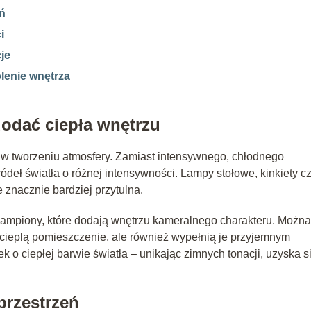
eń
i
je
lenie wnętrza
dodać ciepła wnętrzu
w tworzeniu atmosfery. Zamiast intensywnego, chłodnego
ródeł światła o różnej intensywności. Lampy stołowe, kinkiety c
ę znacznie bardziej przytulna.
ampiony, które dodają wnętrzu kameralnego charakteru. Można
o ocieplą pomieszczenie, ale również wypełnią je przyjemnym
o ciepłej barwie światła – unikając zimnych tonacji, uzyska s
przestrzeń