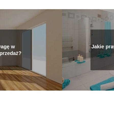
wagę w
Jakie pr
przedaż?