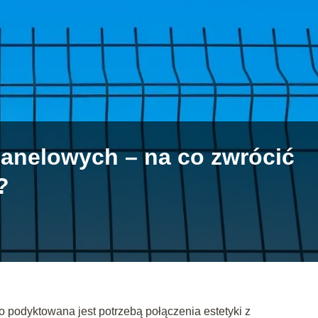
anelowych – na co zwrócić
?
o podyktowana jest potrzebą połączenia estetyki z