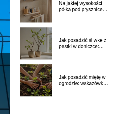
Na jakiej wysokości
półka pod prysznicem:
optymalne
umiejscowienie
Jak posadzić śliwkę z
pestki w doniczce:
domowy sposób
Jak posadzić miętę w
ogrodzie: wskazówki
na świeży zapach