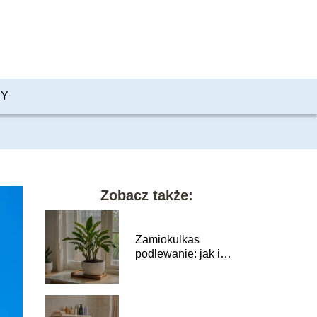
PY
Zobacz także:
Zamiokulkas
podlewanie: jak i
kiedy podlewać