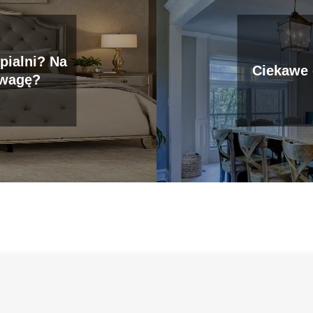
pialni? Na
Ciekawe 
uwagę?