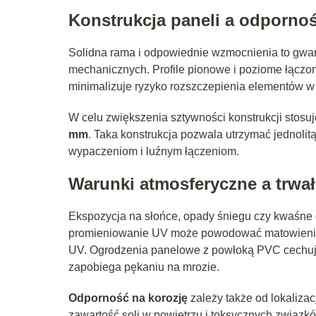
Konstrukcja paneli a odporno
Solidna rama i odpowiednie wzmocnienia to gwar
mechanicznych. Profile pionowe i poziome łącz
minimalizuje ryzyko rozszczepienia elementów w
W celu zwiększenia sztywności konstrukcji stosuj
mm
. Taka konstrukcja pozwala utrzymać jednolit
wypaczeniom i luźnym łączeniom.
Warunki atmosferyczne a trwa
Ekspozycja na słońce, opady śniegu czy kwaśne
promieniowanie UV może powodować matowienie lak
UV. Ogrodzenia panelowe z powłoką PVC cechują 
zapobiega pękaniu na mrozie.
Odporność na korozję
zależy także od lokaliza
zawartość soli w powietrzu i toksycznych związk