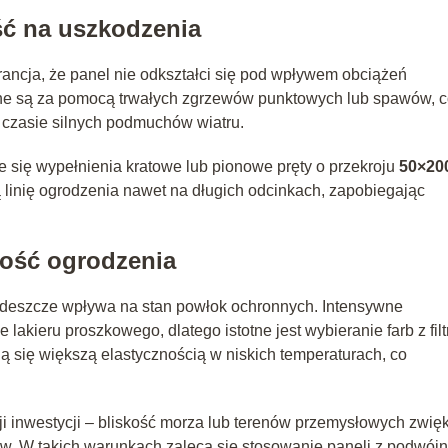
ść na uszkodzenia
ancja, że panel nie odkształci się pod wpływem obciążeń
one są za pomocą trwałych zgrzewów punktowych lub spawów, 
 czasie silnych podmuchów wiatru.
e się wypełnienia kratowe lub pionowe pręty o przekroju
50×20
ą linię ogrodzenia nawet na długich odcinkach, zapobiegając
łość ogrodzenia
 deszcze wpływa na stan powłok ochronnych. Intensywne
ieru proszkowego, dlatego istotne jest wybieranie farb z fil
się większą elastycznością w niskich temperaturach, co
cji inwestycji – bliskość morza lub terenów przemysłowych zwię
ów. W takich warunkach zaleca się stosowanie paneli z podwój