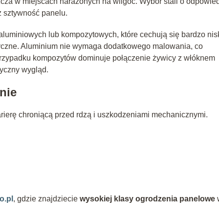
cza w miejscach narażonych na wilgoć. Wybór stali o odpowied
z sztywność panelu.
 aluminiowych lub kompozytowych, które cechują się bardzo nis
ryczne. Aluminium nie wymaga dodatkowego malowania, co
 przypadku kompozytów dominuje połączenie żywicy z włóknem
tyczny wygląd.
nie
ierę chroniącą przed rdzą i uszkodzeniami mechanicznymi.
o.pl
, gdzie znajdziecie
wysokiej klasy ogrodzenia panelowe