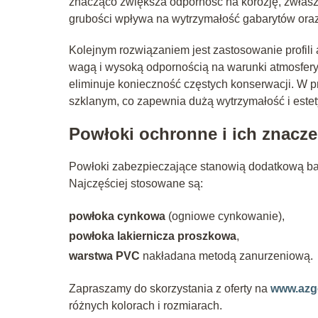
znacząco zwiększa odporność na korozję, zwłasz
grubości wpływa na wytrzymałość gabarytów ora
Kolejnym rozwiązaniem jest zastosowanie profili
wagą i wysoką odpornością na warunki atmosfe
eliminuje konieczność częstych konserwacji. W
szklanym, co zapewnia dużą wytrzymałość i este
Powłoki ochronne i ich znacze
Powłoki zabezpieczające stanowią dodatkową bar
Najczęściej stosowane są:
powłoka cynkowa
(ogniowe cynkowanie),
powłoka lakiernicza proszkowa
,
warstwa PVC
nakładana metodą zanurzeniową.
Zapraszamy do skorzystania z oferty na
www.azg
różnych kolorach i rozmiarach.