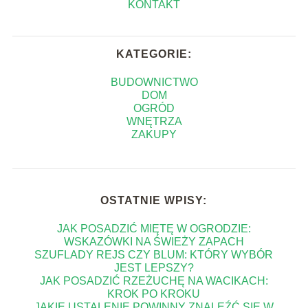
KONTAKT
KATEGORIE:
BUDOWNICTWO
DOM
OGRÓD
WNĘTRZA
ZAKUPY
OSTATNIE WPISY:
JAK POSADZIĆ MIĘTĘ W OGRODZIE:
WSKAZÓWKI NA ŚWIEŻY ZAPACH
SZUFLADY REJS CZY BLUM: KTÓRY WYBÓR
JEST LEPSZY?
JAK POSADZIĆ RZEŻUCHĘ NA WACIKACH:
KROK PO KROKU
JAKIE USTALENIE POWINNY ZNALEŹĆ SIĘ W