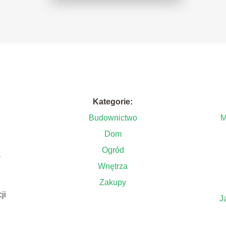
Kategorie:
Budownictwo
M
Dom
Ogród
a
Wnętrza
Zakupy
ji
J