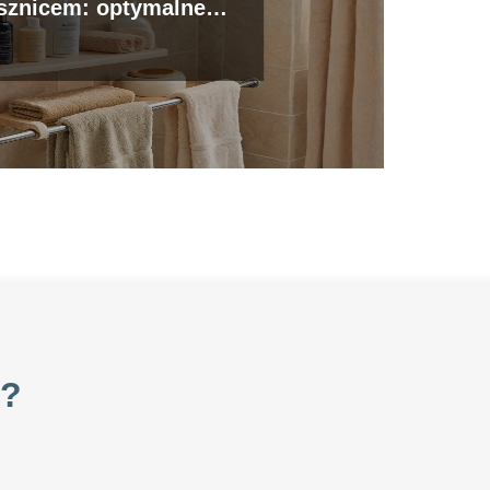
sznicem: optymalne
umiejscowienie
i?