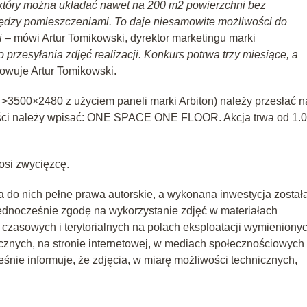
 który można układać nawet na 200 m2 powierzchni bez
iędzy pomieszczeniami. To daje niesamowite możliwości do
i
– mówi Artur Tomikowski, dyrektor marketingu marki
 przesyłania zdjęć realizacji. Konkurs potrwa trzy miesiące, a
wuje Artur Tomikowski.
ci >3500×2480 z użyciem paneli marki Arbiton) należy przesłać n
ści należy wpisać: ONE SPACE ONE FLOOR. Akcja trwa od 1.0
osi zwycięzcę.
a do nich pełne prawa autorskie, a wykonana inwestycja został
jednocześnie zgodę na wykorzystanie zdjęć w materiałach
 czasowych i terytorialnych na polach eksploatacji wymieniony
cznych, na stronie internetowej, w mediach społecznościowych 
nie informuje, że zdjęcia, w miarę możliwości technicznych,