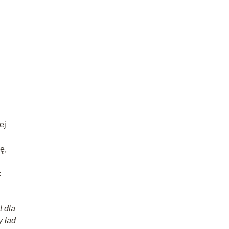
ej
ę,
ć
t dla
y ład