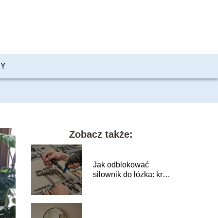
PY
Zobacz także:
Jak odblokować
siłownik do łóżka: krok
po kroku