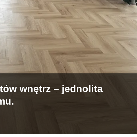
tów wnętrz – jednolita
mu.