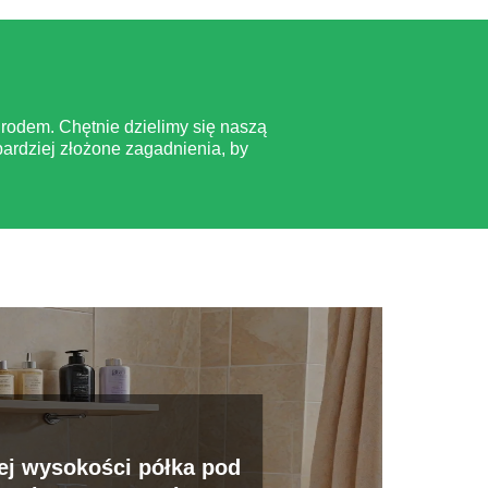
rodem. Chętnie dzielimy się naszą
ardziej złożone zagadnienia, by
iej wysokości półka pod