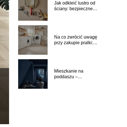
Jak odkleić lustro od
ściany: bezpieczne
metody
Na co zwrócić uwagę
przy zakupie pralki:
poradnik dla
kupujących
Mieszkanie na
poddaszu –
ogrzewanie i
chłodzenie wnętrza
jest istotne