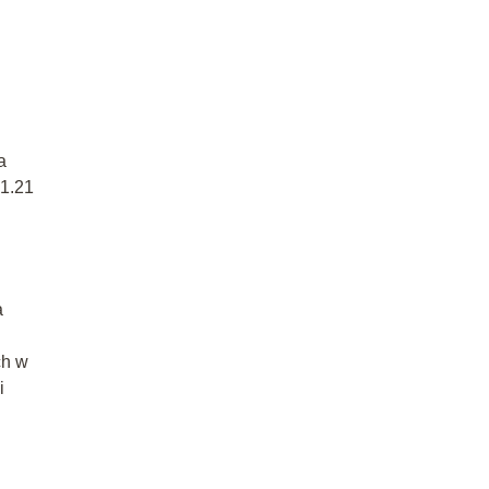
a
1.21
a
ch w
i