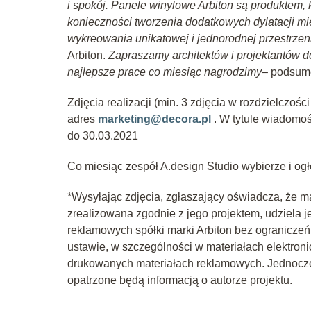
i spokój. Panele winylowe Arbiton są produktem,
konieczności tworzenia dodatkowych dylatacji m
wykreowania unikatowej i jednorodnej przestrzen
Arbiton.
Zapraszamy architektów i projektantów do
najlepsze prace co miesiąc nagrodzimy
– podsumo
Zdjęcia realizacji (min. 3 zdjęcia w rozdzielczoś
adres
marketing@decora.pl
. W tytule wiadomo
do 30.03.2021
Co miesiąc zespół A.design Studio wybierze i ogł
*Wysyłając zdjęcia, zgłaszający oświadcza, że m
zrealizowana zgodnie z jego projektem, udziela 
reklamowych spółki marki Arbiton bez ograniczeń
ustawie, w szczególności w materiałach elektroni
drukowanych materiałach reklamowych. Jednocześ
opatrzone będą informacją o autorze projektu.